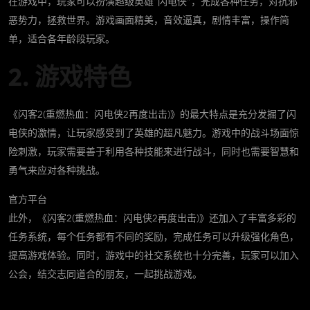
在游戏中，玩家可以扮演超级英雄“闪电侠”，完成各种任务，对抗邪
恶势力，拯救世界。游戏画面精美，音效逼真，剧情丰富，操作简
单，适合各年龄段玩家。
2. 游戏特色
《闪客2(重燃热血：闪电侠2再度出击)》的最大特点是充分发掘了闪
电侠的激情，让玩家感受到了英雄的超凡魅力。游戏中的战斗场面惊
险刺激，玩家需要善于利用各种技能来进行战斗，同时也需要智慧和
勇气来应对各种挑战。
官方平台
此外，《闪客2(重燃热血：闪电侠2再度出击)》还加入了丰富多彩的
任务系统，每个任务都有不同的奖励，完成任务可以升级强化角色，
提高游戏体验。同时，游戏中的社交系统也十分完善，玩家可以加入
公会，结交志同道合的朋友，一起挑战游戏。