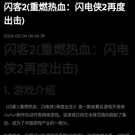
闪客2(重燃热血：闪电侠2再度
出击)
2026-02-04 06:45:39
闪客2(重燃热血：闪电
侠2再度出击)
1. 游戏介绍
《闪客2(重燃热血：闪电侠2再度出击)》是一款由著名游戏开发商
Joyfun制作的动作类网络游戏。该游戏已经在全球范围内掀起了轰
动，成为了中国游戏产业的一部分。