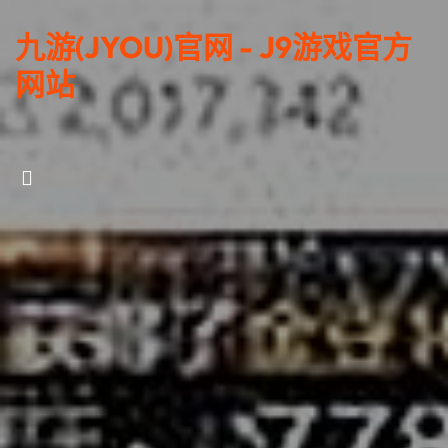
九游(JYOU)官网 - J9游戏官方
网站