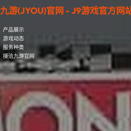
九游(JYOU)官网 - J9游戏官方网
产品展示
游戏动态
服务种类
接洽九游官网