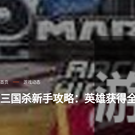
首页
游戏动态
三国杀新手攻略：英雄获得