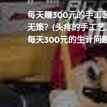
首页
游戏动态
每天赚300元的手工
无策？(头疼的手工
每天300元的生计问题