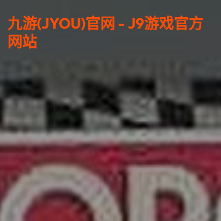
九游(JYOU)官网 - J9游戏官方
网站