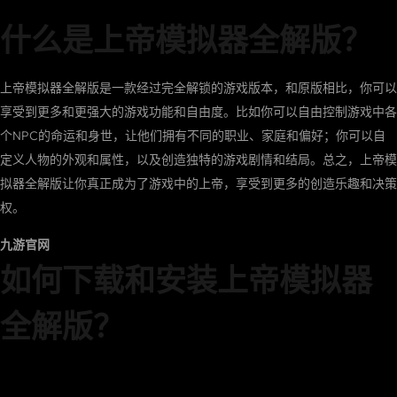
什么是上帝模拟器全解版？
上帝模拟器全解版是一款经过完全解锁的游戏版本，和原版相比，你可以
享受到更多和更强大的游戏功能和自由度。比如你可以自由控制游戏中各
个NPC的命运和身世，让他们拥有不同的职业、家庭和偏好；你可以自
定义人物的外观和属性，以及创造独特的游戏剧情和结局。总之，上帝模
拟器全解版让你真正成为了游戏中的上帝，享受到更多的创造乐趣和决策
权。
九游官网
如何下载和安装上帝模拟器
全解版？
如果你想要体验上帝模拟器全解版，你可以通过一些第三方应用商店或者