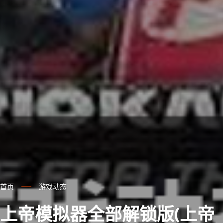
首页
游戏动态
上帝模拟器全部解锁版(上帝